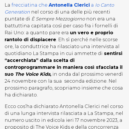
La
frecciatina che
Antonella Clerici
a
Io Canto
Generation
nel corso di una delle più recenti
puntate di
È Sempre Mezzogiorno
non era una
battuttina capitata così per caso fra i fornelli di
Rai Uno: a quanto pare era
un vero e proprio
rantolo di dispiacere
. Eh sì perché nelle scorse
ore, la conduttrice ha rilasciato una intervista al
quotidiano La Stampa in cui ammette di
sentirsi
“accerchiata” dalla scelta di
controprogrammare in maniera così sfacciata il
suo
The Voice Kids
,
in onda dal prossimo venerdì
24 novembre con la sua seconda edizione. Nel
prossimo paragrafo, scopriamo insieme che cosa
ha dichiarato.
Ecco cos’ha dichiarato Antonella Clerici nel corso
di una lunga intervista rilasciata a La Stampa, nel
numero uscito in edicola ieri 17 novembre 2023, a
proposito di The Voice Kids e della concorrenza