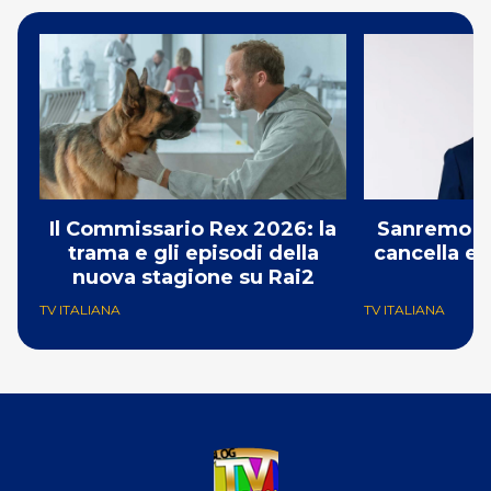
Il Commissario Rex 2026: la
Sanremo 2
trama e gli episodi della
cancella e 
nuova stagione su Rai2
G
TV ITALIANA
TV ITALIANA