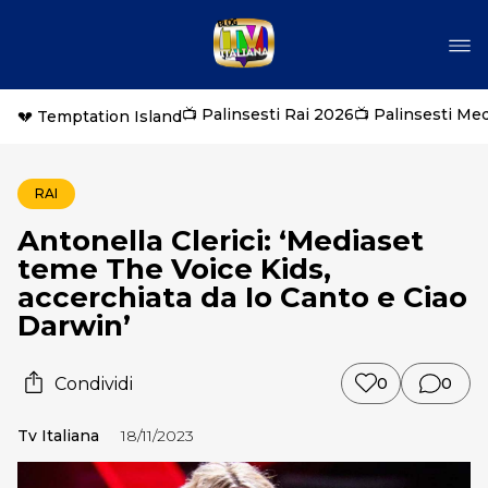
📺 Palinsesti Rai 2026
📺 Palinsesti Me
💔 Temptation Island
RAI
Antonella Clerici: ‘Mediaset
teme The Voice Kids,
accerchiata da Io Canto e Ciao
Darwin’
Condividi
0
0
Tv Italiana
18/11/2023