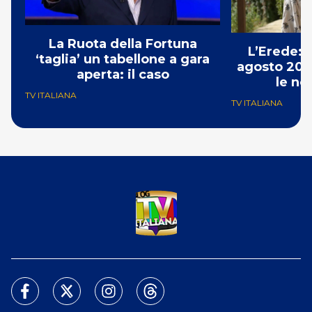
La Ruota della Fortuna
L’Erede: 
‘taglia’ un tabellone a gara
agosto 202
aperta: il caso
le no
TV ITALIANA
TV ITALIANA