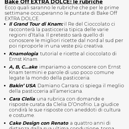
Bake Off EXTRA DOLCE: le rubriche
Ecco quali saranno le rubriche che per le prime
settimane occuperanno le puntate di Bake Off
EXTRA DOLCE.
Il Grand Tour di Knam:
il Re del Cioccolato ci
racconterà la pasticceria tipica delle varie
regioni d’Italia. Il pretesto sarà quello di
conoscere le migliori ricette dal nord al sud per
poi riproporle in una veste più creativa.
Knamologia
: tutorial e ricette al cioccolato di
Ernst Knam.
A, B, C…ake
: impariamo a conoscere con Ernst
Knam termini e parole di uso poco comune
legate la mondo della pasticceria.
Bakin’ USA
: Damiano Carrara ci spiega il meglio
della pasticceria all’americana.
Cara Clelia
: una rubrica con domande e
risposte curata da Clelia D’Onofrio. La giudice
condirà le sue risposte con aneddoti di cultura
e costume.
Cake Design con Renato
: a quattro anni di
distanza dalla sua ultima conduzione, torna