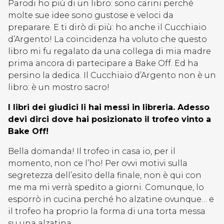
Parodi ho più di un libro: sono carini perché
molte sue idee sono gustose e veloci da
preparare. E ti dirò di più: ho anche il Cucchiaio
d’Argento! La coincidenza ha voluto che questo
libro mi fu regalato da una collega di mia madre
prima ancora di partecipare a Bake Off. Ed ha
persino la dedica. Il Cucchiaio d’Argento non è un
libro: è un mostro sacro!
I libri dei giudici li hai messi in libreria. Adesso
devi dirci dove hai posizionato il trofeo vinto a
Bake Off!
Bella domanda! Il trofeo in casa io, per il
momento, non ce l’ho! Per ovvi motivi sulla
segretezza dell’esito della finale, non è qui con
me ma mi verrà spedito a giorni. Comunque, lo
esporrò in cucina perché ho alzatine ovunque… e
il trofeo ha proprio la forma di una torta messa
su una alzatina.