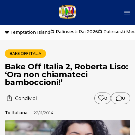
📺 Palinsesti Rai 2026
📺 Palinsesti Me
💔 Temptation Island
BAKE OFF ITALIA
Bake Off Italia 2, Roberta Liso:
‘Ora non chiamateci
bamboccioni!’
Condividi
0
0
Tv Italiana
22/11/2014