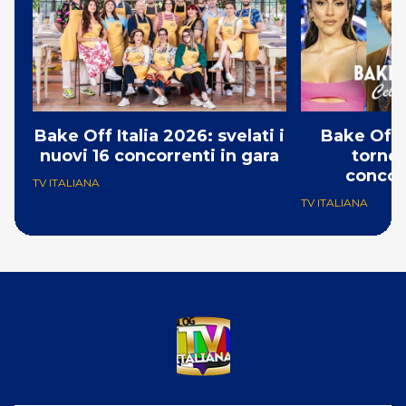
Bake Off Italia 2026: svelati i
Bake Off 
nuovi 16 concorrenti in gara
torneo
concor
TV ITALIANA
TV ITALIANA