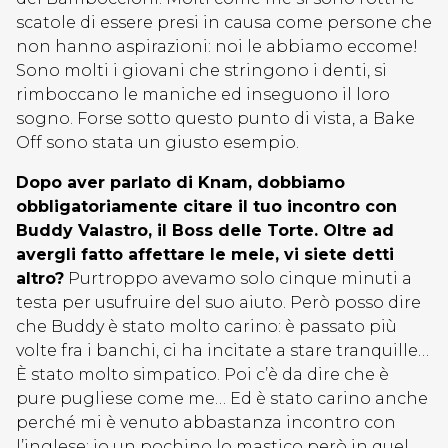
scatole di essere presi in causa come persone che
non hanno aspirazioni: noi le abbiamo eccome!
Sono molti i giovani che stringono i denti, si
rimboccano le maniche ed inseguono il loro
sogno. Forse sotto questo punto di vista, a Bake
Off sono stata un giusto esempio.
Dopo aver parlato di Knam, dobbiamo
obbligatoriamente citare il tuo incontro con
Buddy Valastro, il Boss delle Torte. Oltre ad
avergli fatto affettare le mele, vi siete detti
altro?
Purtroppo avevamo solo cinque minuti a
testa per usufruire del suo aiuto. Però posso dire
che Buddy è stato molto carino: è passato più
volte fra i banchi, ci ha incitate a stare tranquille…
È stato molto simpatico. Poi c’è da dire che è
pure pugliese come me… Ed è stato carino anche
perché mi è venuto abbastanza incontro con
l’inglese: io un pochino lo mastico però in quel