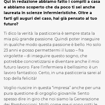
Qui in redazione abbiamo fatto i compiti a casa
e abbiamo scoperto che da poco ti sei anche
laureata in scienze infermieristiche. Oltre a
farti gli auguri del caso, hai già pensato al tuo
futuro?
Ti dico la verità: la pasticceria è sempre stata la
mia più grande passione. Quindi poter inseguire
in qualche modo questa passione è bello. Ho solo
23 anni e posso permettermi il lusso – fra
virgolette – di inseguire questo sogno, che
potrebbe concretizzarsi e diventare anche il mio
futuro lavoro. Fare l’infermiera è bellissimo: è un
lavoro fantastico. Certo, in una pasticceria sarei al
top della felicità!
Voglio riuscire in questa “impresa” anche per una
pura questione di orgoglio giovanile. Sento
spesso dire in giro che noi siamo la Generazione
dei Bamboccioni. Molti come me si sono rotti le