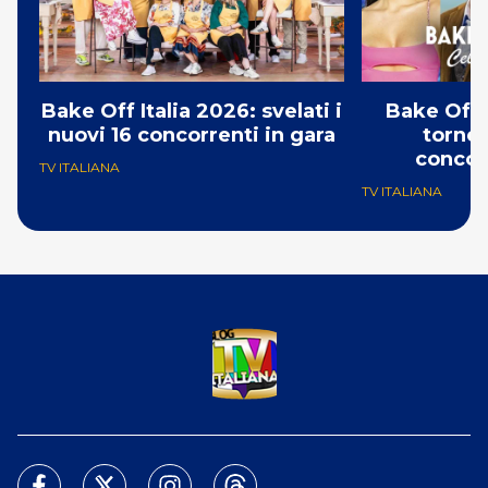
Bake Off Italia 2026: svelati i
Bake Off 
nuovi 16 concorrenti in gara
torneo
concor
TV ITALIANA
TV ITALIANA