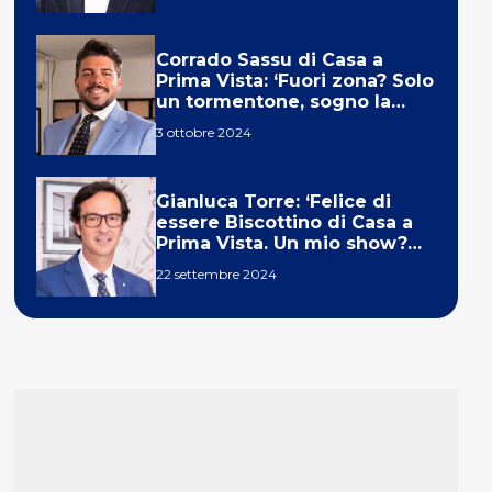
Corrado Sassu di Casa a
Prima Vista: ‘Fuori zona? Solo
un tormentone, sogno la
telecronaca di F1’
3 ottobre 2024
Gianluca Torre: ‘Felice di
essere Biscottino di Casa a
Prima Vista. Un mio show?
Un sogno’
22 settembre 2024