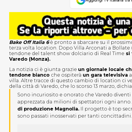
Aggiungi Tv Italiana tra 
Bake Off Italia 6
è pronto a sbarcare su il prossim
terza volta location. Dopo Villa Arconati a Bollate
tendone del talent show dolciario di Real Time
si 
Varedo (Monza).
La notizia ci è giunta grazie
un giornale locale c
tendone bianco
che ospiterà
un gara televisiva
a
villa. Altre tracce di questo cambio di location ci
della città di Varedo, che lo scorso 13 marzo, dichia
Sono incuriosito e onorato che Varedo diventi 
apprezzata da milioni di spettatori ogni anno.
di produzione Magnolia.
Il progetto è top sec
sono passati inosservati per tanti concittadini