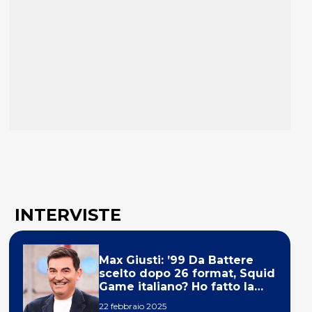
INTERVISTE
Max Giusti: ’99 Da Battere
scelto dopo 26 format, Squid
Game italiano? Ho fatto la
ola!’
22 febbraio 2025