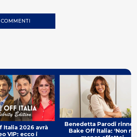
I COMMENTI
Benedetta Parodi rinne
 Italia 2026 avrà
Bake Off Italia: ‘Non mi
eo VIP: ecco i