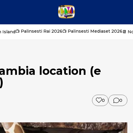
📺 Palinsesti Rai 2026
📺 Palinsesti Mediaset 2026
 Island
📆 N
cambia location (e
)
0
0