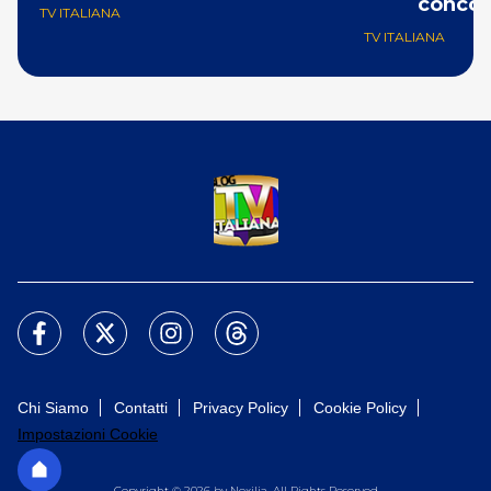
concor
TV ITALIANA
TV ITALIANA
Chi Siamo
Contatti
Privacy Policy
Cookie Policy
Impostazioni Cookie
Copyright © 2026 by Nexilia. All Rights Reserved