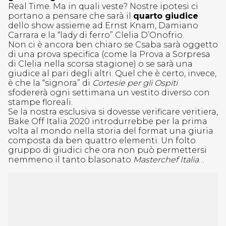
Real Time. Ma in quali veste? Nostre ipotesi ci
portano a pensare che sarà il
quarto giudice
dello show assieme ad Ernst Knam, Damiano
Carrara e la “lady di ferro” Clelia D’Onofrio.
Non ci è ancora ben chiaro se Csaba sarà oggetto
di una prova specifica (come la Prova a Sorpresa
di Clelia nella scorsa stagione) o se sarà una
giudice al pari degli altri. Quel che è certo, invece,
è che la “signora” di
Cortesie per gli Ospiti
sfodererà ogni settimana un vestito diverso con
stampe floreali.
Se la nostra esclusiva si dovesse verificare veritiera,
Bake Off Italia 2020 introdurrebbe per la prima
volta al mondo nella storia del format una giuria
composta da ben quattro elementi. Un folto
gruppo di giudici che ora non può permettersi
nemmeno il tanto blasonato
Masterchef Italia
…