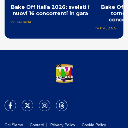
Bake Off Italia 2026: svelati i
Bake Off 
nuovi 16 concorrenti in gara
torneo
concor
TV ITALIANA
TV ITALIANA
Chi Siamo
Contatti
Privacy Policy
Cookie Policy