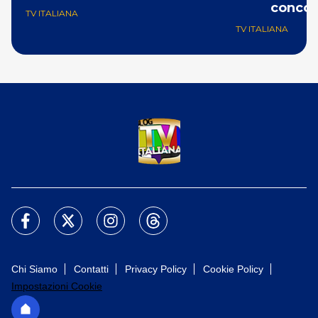
concor
TV ITALIANA
TV ITALIANA
Chi Siamo
Contatti
Privacy Policy
Cookie Policy
Impostazioni Cookie