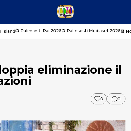
📺 Palinsesti Rai 2026
📺 Palinsesti Mediaset 2026
 Island
📆 N
doppia eliminazione il
azioni
0
0