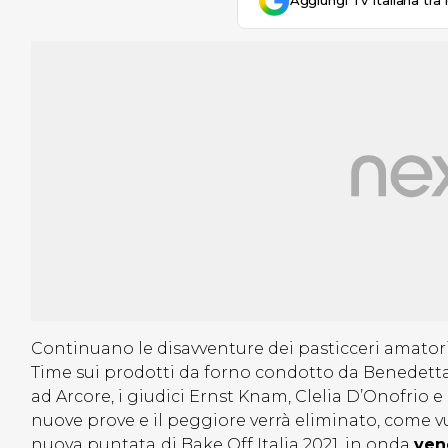
Aggiungi Tv Italiana tra 
Continuano le disavventure dei pasticceri amatori
Time sui prodotti da forno condotto da Benedetta
ad Arcore, i giudici Ernst Knam, Clelia D’Onofrio
nuove prove e il peggiore verrà eliminato, come vuo
nuova puntata
di Bake Off Italia 2021, in onda
ven