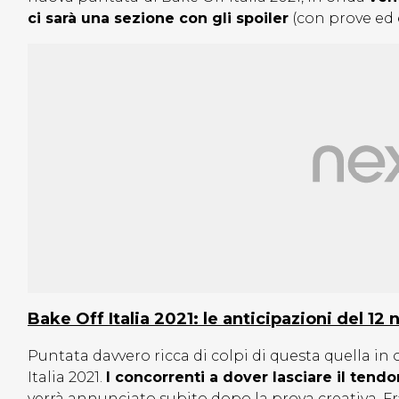
ci sarà una sezione con gli spoiler
(con prove ed e
Bake Off Italia 2021: le anticipazioni del 1
Puntata davvero ricca di colpi di questa quella in
Italia 2021.
I concorrenti a dover lasciare il tend
verrà annunciato subito dopo la prova creativa. Fra