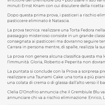
vincitore del Grembiule Blu – può usare il suo van
minuti Ernst Knam con cui discutere della ricetta 
Dopo questa prima prova, i pasticeri a rischio elim
pasticcere eliminato è Natascia.
La prova tecnica: realizzare una Torta Fedora nell
passaggio misterioso consiste in un grande classico
consegnata ai pasticceri ma dovranno seguire te
Carrara in persona mentre, di spalle, realizza la su
La prova non genera alcuna classifica questa ma 
l’immunità: Gloria, Roberto e Peperita non dovran
La puntata si conclude con la Prova a sorpresa p
realizzare una Tsunami Cake: una torta a più pian
una colata di crema o di glassa dall’alto verso il ba
Clelia D’Onofrio annuncia che il Grembiule Blu v
annunciare chi va a rischio eliminazione: Enrico, L