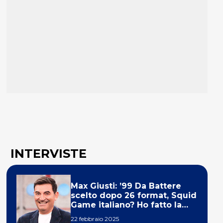
INTERVISTE
Max Giusti: ’99 Da Battere
scelto dopo 26 format, Squid
Game italiano? Ho fatto la
ola!’
22 febbraio 2025