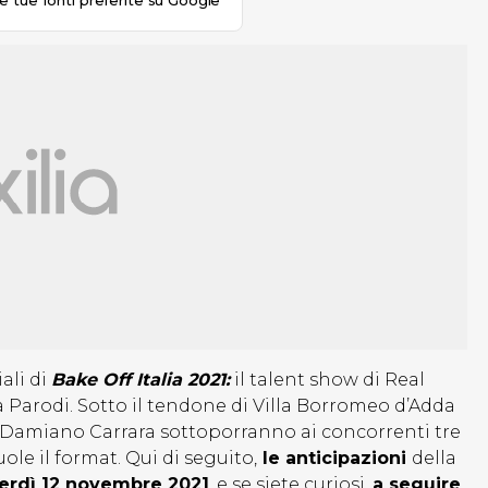
le tue fonti preferite su Google
ali di
Bake Off Italia 2021:
il talent show di Real
 Parodi. Sotto il tendone di Villa Borromeo d’Adda
 e Damiano Carrara sottoporranno ai concorrenti tre
le il format. Qui di seguito,
le anticipazioni
della
erdì 12 novembre 2021
, e se siete curiosi,
a seguire