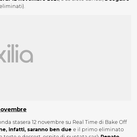
liminati).
2 novembre
 onda stasera 12 novembre su Real Time di Bake Off
one, infatti, saranno ben due
e il primo eliminato
 torte e dessert, ospite di puntata sarà
Renato