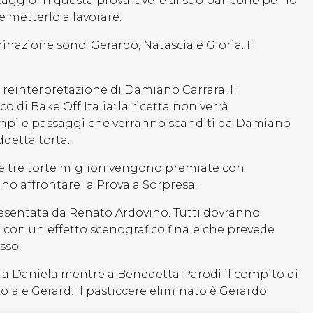
taggio in questa prova: avere al suo bancone per 10
e metterlo a lavorare.
inazione sono: Gerardo, Natascia e Gloria. Il
a reinterpretazione di Damiano Carrara. Il
 di Bake Off Italia: la ricetta non verrà
mpi e passaggi che verranno scanditi da Damiano
ddetta torta.
le tre torte migliori vengono premiate con
no affrontare la Prova a Sorpresa.
resentata da Renato Ardovino. Tutti dovranno
i con un effetto scenografico finale che prevede
sso.
a a Daniela mentre a Benedetta Parodi il compito di
ola e Gerard. Il pasticcere eliminato è Gerardo.