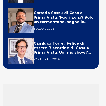
Corrado Sassu di Casa a
Prima Vista: ‘Fuori zona? Solo
un tormentone, sogno la
telecronaca di F1’
3 ottobre 2024
Gianluca Torre: ‘Felice di
essere Biscottino di Casa a
Prima Vista. Un mio show?
Un sogno’
22 settembre 2024