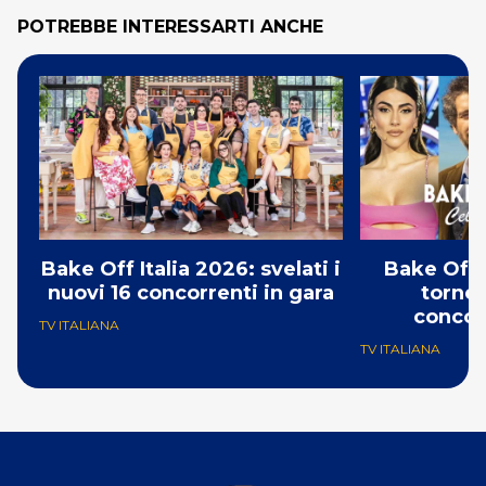
POTREBBE INTERESSARTI ANCHE
Bake Off Italia 2026: svelati i
Bake Off 
nuovi 16 concorrenti in gara
torneo
concor
TV ITALIANA
TV ITALIANA