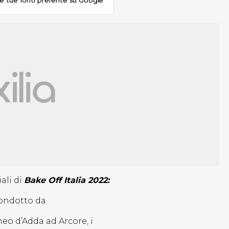
le tue fonti preferite su Google
ali di
Bake Off Italia 2022:
condotto da
eo d’Adda ad Arcore, i