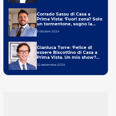
Corrado Sassu di Casa a
Prima Vista: ‘Fuori zona? Solo
un tormentone, sogno la
telecronaca di F1’
3 ottobre 2024
Gianluca Torre: ‘Felice di
essere Biscottino di Casa a
Prima Vista. Un mio show?
Un sogno’
22 settembre 2024