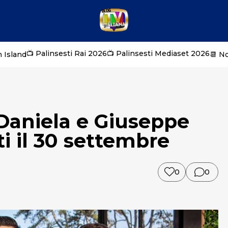
📺 Palinsesti Rai 2026
📺 Palinsesti Mediaset 2026
 Island
📆 N
 Daniela e Giuseppe
i il 30 settembre
0
0