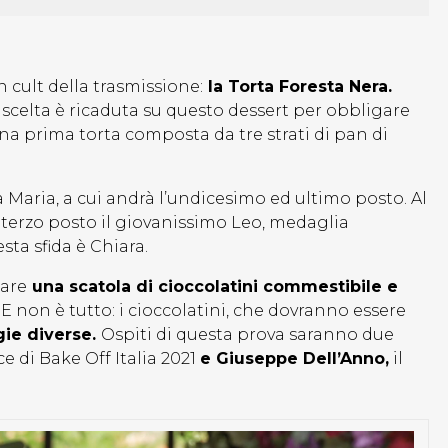
n cult della trasmissione:
la Torta Foresta Nera.
 scelta è ricaduta su questo dessert per obbligare
 una prima torta composta da tre strati di pan di
a Maria, a cui andrà l’undicesimo ed ultimo posto. Al
 terzo posto il giovanissimo Leo, medaglia
sta sfida è Chiara.
eare
una scatola di cioccolatini commestibile e
.
E non è tutto: i cioccolatini, che dovranno essere
gie diverse.
Ospiti di questa prova saranno due
ce di Bake Off Italia 2021
e Giuseppe Dell’Anno,
il