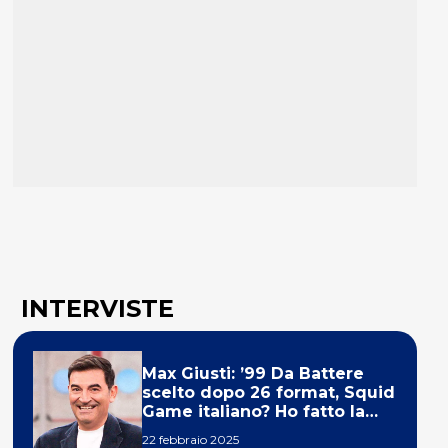
INTERVISTE
Max Giusti: ’99 Da Battere
scelto dopo 26 format, Squid
Game italiano? Ho fatto la
ola!’
22 febbraio 2025