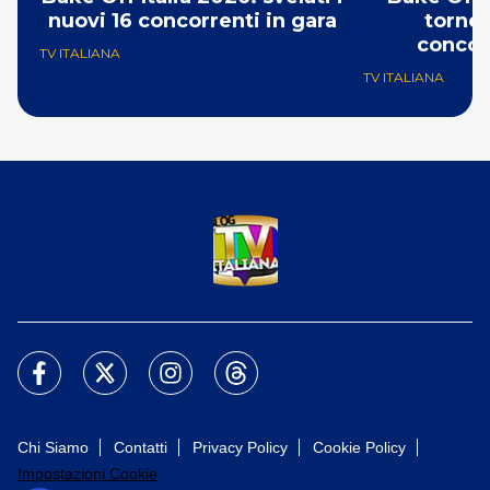
nuovi 16 concorrenti in gara
torneo
concor
TV ITALIANA
TV ITALIANA
Chi Siamo
Contatti
Privacy Policy
Cookie Policy
Impostazioni Cookie