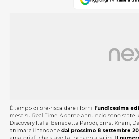
Aggiungi Tv Italiana tra 
È tempo di pre-riscaldare i forni:
l’undicesima ed
mese su Real Time. A darne annuncio sono state l
Discovery Italia: Benedetta Parodi, Ernst Knam,
animare il tendone
dal prossimo 8 settembre 2
amatoriali, che stavolta tornano a salire:
il numero