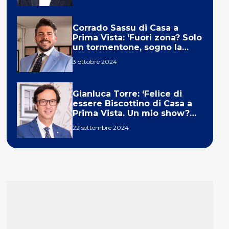
Corrado Sassu di Casa a
Prima Vista: ‘Fuori zona? Solo
un tormentone, sogno la
telecronaca di F1’
3 ottobre 2024
Gianluca Torre: ‘Felice di
essere Biscottino di Casa a
Prima Vista. Un mio show?
Un sogno’
22 settembre 2024