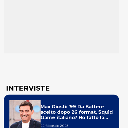
INTERVISTE
Max Giusti: ’99 Da Battere
scelto dopo 26 format, Squid
Game italiano? Ho fatto la
ola!’
22 febbraio 2025