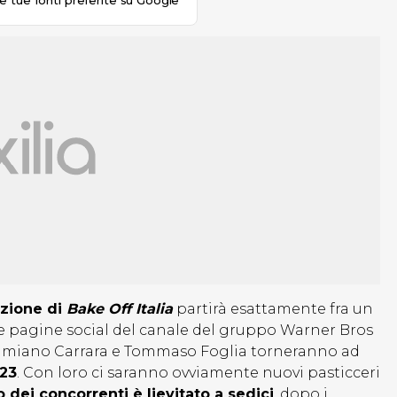
le tue fonti preferite su Google
izione di
Bake Off Italia
partirà esattamente fra un
e pagine social del canale del gruppo Warner Bros
 Damiano Carrara e Tommaso Foglia torneranno ad
023
. Con loro ci saranno ovviamente nuovi pasticceri
 dei concorrenti è lievitato a sedici
, dopo i