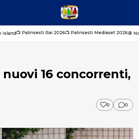
📺 Palinsesti Rai 2026
📺 Palinsesti Mediaset 2026
 Island
📆 N
i nuovi 16 concorrenti,
0
0