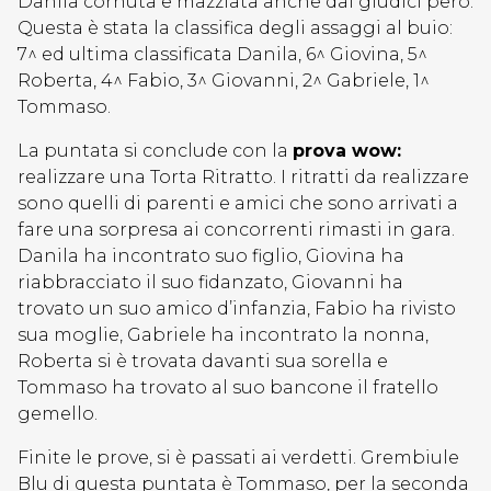
Danila cornuta e mazziata anche dai giudici però.
Questa è stata la classifica degli assaggi al buio:
7^ ed ultima classificata Danila, 6^ Giovina, 5^
Roberta, 4^ Fabio, 3^ Giovanni, 2^ Gabriele, 1^
Tommaso.
La puntata si conclude con la
prova wow:
realizzare una Torta Ritratto. I ritratti da realizzare
sono quelli di parenti e amici che sono arrivati a
fare una sorpresa ai concorrenti rimasti in gara.
Danila ha incontrato suo figlio, Giovina ha
riabbracciato il suo fidanzato, Giovanni ha
trovato un suo amico d’infanzia, Fabio ha rivisto
sua moglie, Gabriele ha incontrato la nonna,
Roberta si è trovata davanti sua sorella e
Tommaso ha trovato al suo bancone il fratello
gemello.
Finite le prove, si è passati ai verdetti. Grembiule
Blu di questa puntata è Tommaso, per la seconda