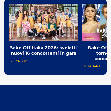
Bake Off Italia 2026: svelati i
Bake Off 
nuovi 16 concorrenti in gara
torneo
concor
TV ITALIANA
TV ITALIANA