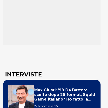
INTERVISTE
Max Giusti: ’99 Da Battere
scelto dopo 26 format, Squid
Game italiano? Ho fatto la
ola!’
22 febbraio 2025