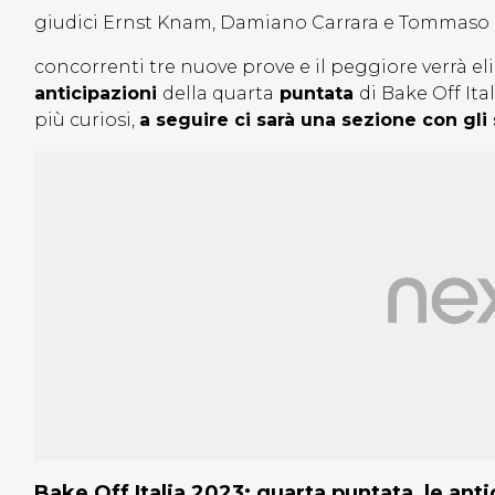
giudici Ernst Knam, Damiano Carrara e Tommaso 
concorrenti tre nuove prove e il peggiore verrà el
anticipazioni
della quarta
puntata
di Bake Off Ita
più curiosi,
a seguire ci sarà una sezione con gli 
Bake Off Italia 2023: quarta puntata, le anti