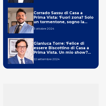
Corrado Sassu di Casa a
Prima Vista: ‘Fuori zona? Solo
un tormentone, sogno la
telecronaca di F1’
3 ottobre 2024
Gianluca Torre: ‘Felice di
essere Biscottino di Casa a
Prima Vista. Un mio show?
Un sogno’
22 settembre 2024