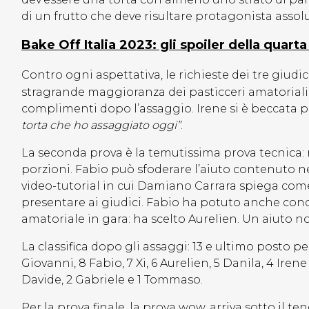
di un frutto che deve risultare protagonista assolu
Bake Off Italia 2023: gli spoiler della quart
Contro ogni aspettativa, le richieste dei tre giudi
stragrande maggioranza dei pasticceri amatoriali
complimenti dopo l’assaggio. Irene si è beccata 
torta che ho assaggiato oggi”
.
La seconda prova è la temutissima prova tecnica: 
porzioni. Fabio può sfoderare l’aiuto contenuto ne
video-tutorial in cui Damiano Carrara spiega come 
presentare ai giudici. Fabio ha potuto anche cond
amatoriale in gara: ha scelto Aurelien. Un aiuto
La classifica dopo gli assaggi: 13 e ultimo posto pe
Giovanni, 8 Fabio, 7 Xi, 6 Aurelien, 5 Danila, 4 Iren
Davide, 2 Gabriele e 1 Tommaso.
Per la prova finale, la prova wow, arriva sotto il