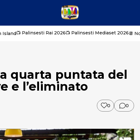
📺 Palinsesti Rai 2026
📺 Palinsesti Mediaset 2026
 Island
📆 N
 la quarta puntata del
e e l’eliminato
0
0