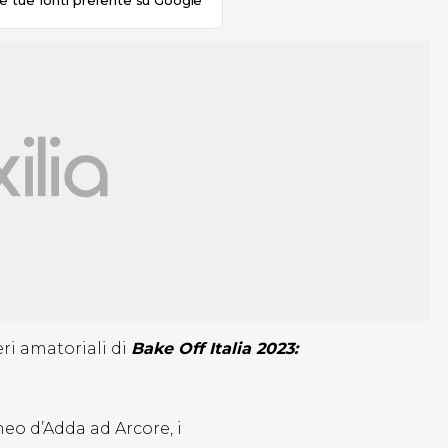
le tue fonti preferite su Google
eri amatoriali di
Bake Off Italia 2023:
eo d’Adda ad Arcore, i