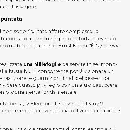
to all’assaggio.
a puntata
ci non sono risultate affatto complesse: la
 ha portato a termine la propria torta ricevendo
però un brutto parere da Ernst Knam: “È
la peggior
realizzate
una Millefoglie
da servire in sei mono-
lla busta blu: il concorrente potrà visionare un
realizzare le guarnizioni finali del dessert da
ividere questo privilegio con un altro pasticcere
 non propriamente fondamentale.
r Roberta, 12 Eleonora, 11 Giovina, 10 Dany, 9
e (che ammette di aver sbirciato il video di Fabio), 3
 tendone una gigantesca torta di compleanno a cui