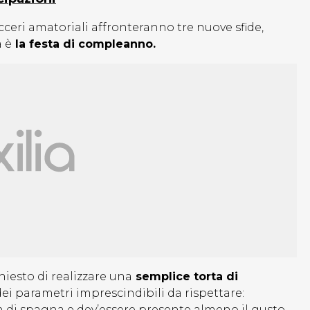
icceri amatoriali affronteranno tre nuove sfide,
 è
la festa di compleanno.
hiesto di realizzare una
semplice torta di
dei parametri imprescindibili da rispettare:
n di spagna e dev’essere presente almeno il gusto