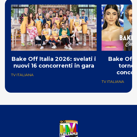
Bake Off Italia 2026: svelati i
Bake Off 
nuovi 16 concorrenti in gara
torneo
concor
TV ITALIANA
TV ITALIANA