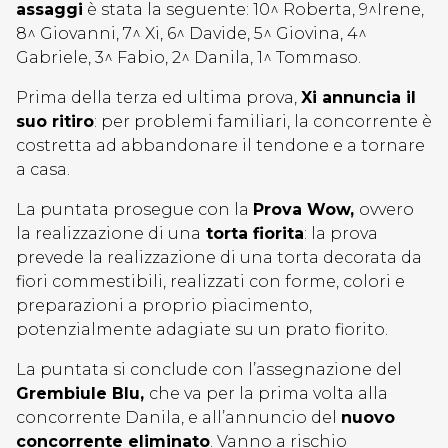
assaggi
è stata la seguente: 10^ Roberta, 9^Irene,
8^ Giovanni, 7^ Xi, 6^ Davide, 5^ Giovina, 4^
Gabriele, 3^ Fabio, 2^ Danila, 1^ Tommaso.
Prima della terza ed ultima prova,
Xi annuncia il
suo ritiro
: per problemi familiari, la concorrente è
costretta ad abbandonare il tendone e a tornare
a casa.
La puntata prosegue con la
Prova Wow,
ovvero
la realizzazione di una
torta fiorita
: la prova
prevede la realizzazione di una torta decorata da
fiori commestibili, realizzati con forme, colori e
preparazioni a proprio piacimento,
potenzialmente adagiate su un prato fiorito.
La puntata si conclude con l’assegnazione del
Grembiule Blu,
che va per la prima volta alla
concorrente Danila, e all’annuncio del
nuovo
concorrente eliminato
. Vanno a rischio