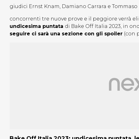
giudici Ernst Knam, Damiano Carrara e Tommaso 
concorrenti tre nuove prove e il peggiore verrà el
undicesima puntata
di Bake Off Italia 2023, in o
seguire ci sarà una sezione con gli spoiler
(con p
Bake Off Italia 2023: undicesima puntata, le