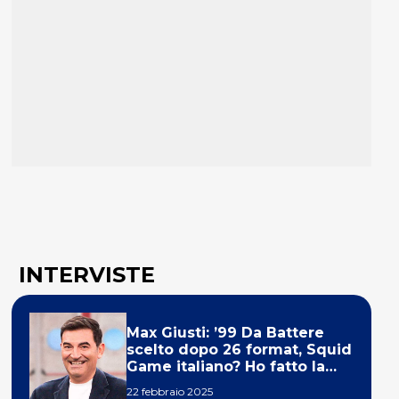
INTERVISTE
Max Giusti: ’99 Da Battere
scelto dopo 26 format, Squid
Game italiano? Ho fatto la
ola!’
22 febbraio 2025