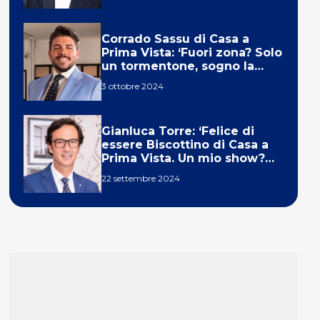
Corrado Sassu di Casa a
Prima Vista: ‘Fuori zona? Solo
un tormentone, sogno la
telecronaca di F1’
3 ottobre 2024
Gianluca Torre: ‘Felice di
essere Biscottino di Casa a
Prima Vista. Un mio show?
Un sogno’
22 settembre 2024