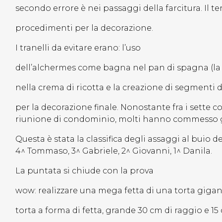
secondo errore è nei passaggi della farcitura. Il te
procedimenti per la decorazione.
I tranelli da evitare erano: l’uso
dell’alchermes come bagna nel pan di spagna (la ca
nella crema di ricotta e la creazione di segmenti 
per la decorazione finale. Nonostante fra i sette c
riunione di condominio, molti hanno commesso gli e
Questa è stata la classifica degli assaggi al buio de
4^ Tommaso, 3^ Gabriele, 2^ Giovanni, 1^ Danila.
La puntata si chiude con la prova
wow: realizzare una mega fetta di una torta gigan
torta a forma di fetta, grande 30 cm di raggio e 1