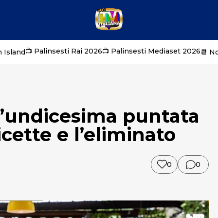
📺 Palinsesti Rai 2026
📺 Palinsesti Mediaset 2026
 Island
📆 N
 l’undicesima puntata
icette e l’eliminato
0
0