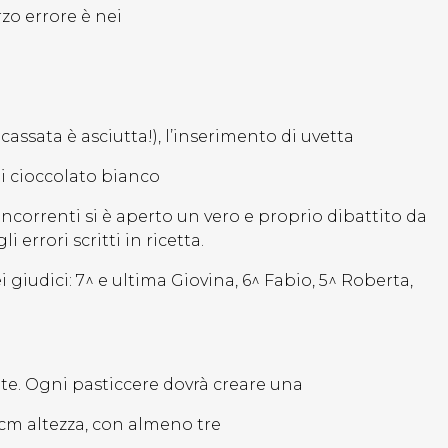
rzo errore è nei
ssata è asciutta!), l’inserimento di uvetta
di cioccolato bianco
oncorrenti si è aperto un vero e proprio dibattito da
rrori scritti in ricetta.
i giudici: 7^ e ultima Giovina, 6^ Fabio, 5^ Roberta,
te. Ogni pasticcere dovrà creare una
5 cm altezza, con almeno tre