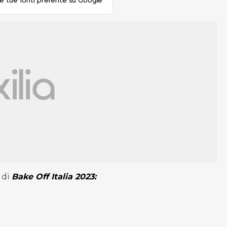
le tue fonti preferite su Google
 di
Bake Off Italia 2023: