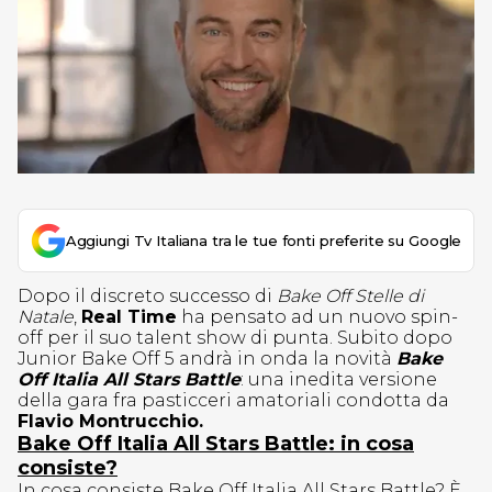
Aggiungi Tv Italiana tra le tue fonti preferite su Google
Dopo il discreto successo di
Bake Off Stelle di
Natale
,
Real Time
ha pensato ad un nuovo spin-
off per il suo talent show di punta. Subito dopo
Junior Bake Off 5 andrà in onda la novità
Bake
Off Italia All Stars Battle
: una inedita versione
della gara fra pasticceri amatoriali condotta da
Flavio Montrucchio.
Bake Off Italia All Stars Battle: in cosa
consiste?
In cosa consiste Bake Off Italia All Stars Battle? È