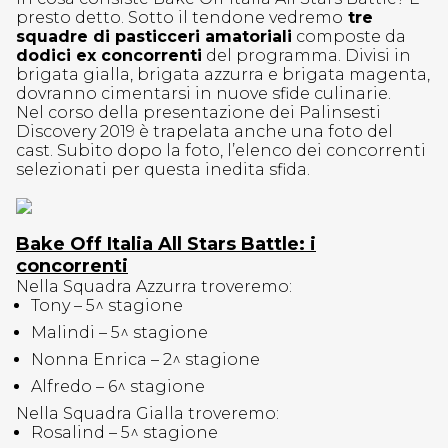
presto detto. Sotto il tendone vedremo
tre
squadre di pasticceri amatoriali
composte da
dodici ex concorrenti
del programma. Divisi in
brigata gialla, brigata azzurra e brigata magenta,
dovranno cimentarsi in nuove sfide culinarie.
Nel corso della presentazione dei Palinsesti
Discovery 2019 è trapelata anche una foto del
cast. Subito dopo la foto, l’elenco dei concorrenti
selezionati per questa inedita sfida.
Bake Off Italia All Stars Battle: i
concorrenti
Nella Squadra Azzurra troveremo:
Tony – 5^ stagione
Malindi – 5^ stagione
Nonna Enrica – 2^ stagione
Alfredo – 6^ stagione
Nella Squadra Gialla troveremo:
Rosalind – 5^ stagione