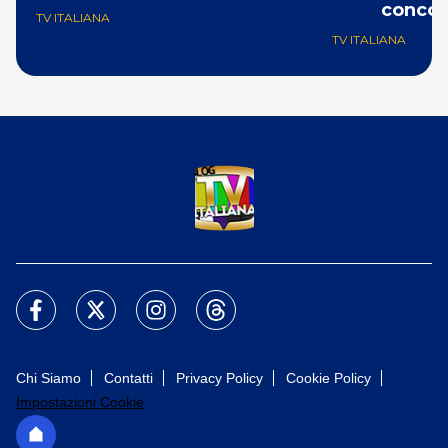
concor
TV ITALIANA
TV ITALIANA
Chi Siamo
Contatti
Privacy Policy
Cookie Policy
Impostazioni Cookie