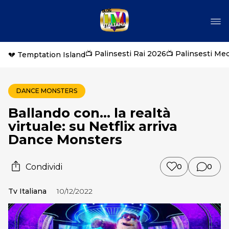
📺 Palinsesti Rai 2026
📺 Palinsesti Me
💔 Temptation Island
DANCE MONSTERS
Ballando con… la realtà
virtuale: su Netflix arriva
Dance Monsters
Condividi
0
0
Tv Italiana
10/12/2022