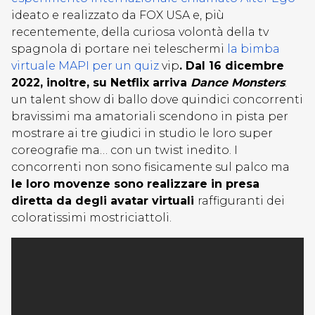
ideato e realizzato da FOX USA e, più
recentemente, della curiosa volontà della tv
spagnola di portare nei teleschermi
la bimba
virtuale MAPI per un quiz
vip
. Dal 16 dicembre
2022, inoltre, su Netflix arriva
Dance Monsters
:
un talent show di ballo dove quindici concorrenti
bravissimi ma amatoriali scendono in pista per
mostrare ai tre giudici in studio le loro super
coreografie ma… con un twist inedito. I
concorrenti non sono fisicamente sul palco ma
le loro movenze sono realizzare in presa
diretta da degli avatar virtuali
raffiguranti dei
coloratissimi mostriciattoli.