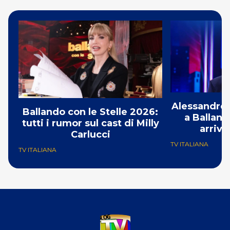
Alessandro 
Ballando con le Stelle 2026:
a Balland
tutti i rumor sul cast di Milly
arriva
Carlucci
TV ITALIANA
TV ITALIANA