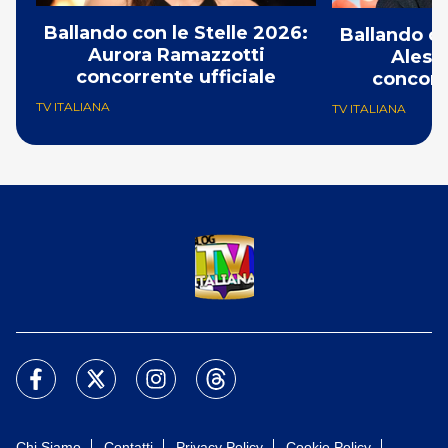
Ballando con le Stelle 2026:
Ballando co
Aurora Ramazzotti
Aless
concorrente ufficiale
concorr
TV ITALIANA
TV ITALIANA
Chi Siamo
Contatti
Privacy Policy
Cookie Policy