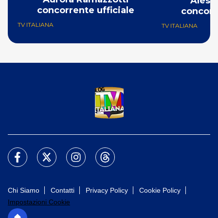
Aless
concorrente ufficiale
concorr
TV ITALIANA
TV ITALIANA
Chi Siamo
Contatti
Privacy Policy
Cookie Policy
Impostazioni Cookie