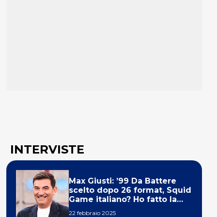
INTERVISTE
Max Giusti: ’99 Da Battere
scelto dopo 26 format, Squid
Game italiano? Ho fatto la
ola!’
22 febbraio 2025