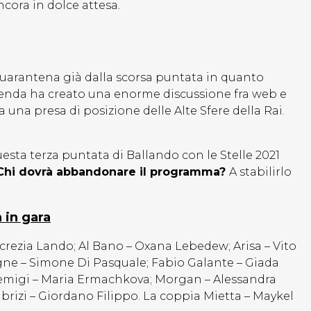
ancora in dolce attesa.
uarantena già dalla scorsa puntata in quanto
accenda ha creato una enorme discussione fra web e
 una presa di posizione delle Alte Sfere della Rai.
uesta terza puntata di Ballando con le Stelle 2021
Chi dovrà abbandonare il programma?
A stabilirlo
 in gara
crezia Lando; Al Bano – Oxana Lebedew; Arisa – Vito
oigne – Simone Di Pasquale; Fabio Galante – Giada
Remigi – Maria Ermachkova; Morgan – Alessandra
abrizi – Giordano Filippo. La coppia Mietta – Maykel