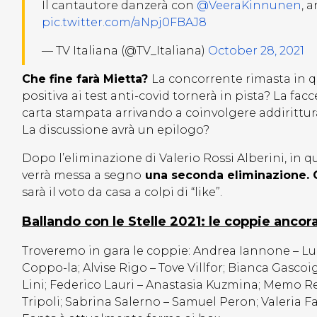
Il cantautore danzerà con
@VeeraKinnunen
, 
pic.twitter.com/aNpj0FBAJ8
— TV Italiana (@TV_Italiana)
October 28, 2021
Che fine farà Mietta?
La concorrente rimasta in q
positiva ai test anti-covid tornerà in pista? La f
carta stampata arrivando a coinvolgere addirittura
La discussione avrà un epilogo?
Dopo l’eliminazione di Valerio Rossi Alberini, in q
verrà messa a segno
una seconda eliminazione. 
sarà il voto da casa a colpi di “like”.
Ballando con le Stelle 2021: le coppie ancora
Troveremo in gara le coppie: Andrea Iannone – Lu
Coppo-la; Alvise Rigo – Tove Villfor; Bianca Gasc
Lini; Federico Lauri – Anastasia Kuzmina; Memo 
Tripoli; Sabrina Salerno – Samuel Peron; Valeria F