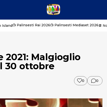
📺 Palinsesti Rai 2026
📺 Palinsesti Mediaset 2026
 Island
📆 N
e 2021: Malgioglio
il 30 ottobre
0
0