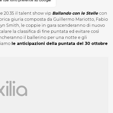
le tue fonti preferite su Google
e 20.35 il talent show vip
Ballando con le Stelle
con
storica giuria composta da Guillermo Mariotto, Fabio
olyn Smith, le coppie in gara scenderanno di nuovo
alare la classifica di fine puntata ed evitare così
ancheranno il ballerino per una notte e gli
opiamo
le anticipazioni della puntata del 30 ottobre