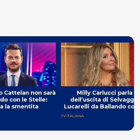
 Cattelan non sarà
Milly Carlucci parla
do con le Stelle:
dell’uscita di Selvaggia
va la smentita
Lucarelli da Ballando con 
Stelle
TV ITALIANA