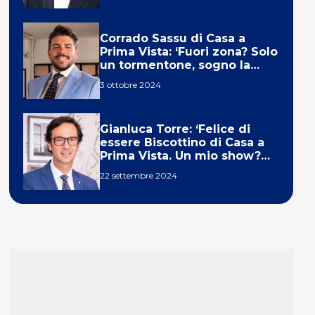
Corrado Sassu di Casa a
Prima Vista: ‘Fuori zona? Solo
un tormentone, sogno la
telecronaca di F1’
3 ottobre 2024
Gianluca Torre: ‘Felice di
essere Biscottino di Casa a
Prima Vista. Un mio show?
Un sogno’
22 settembre 2024