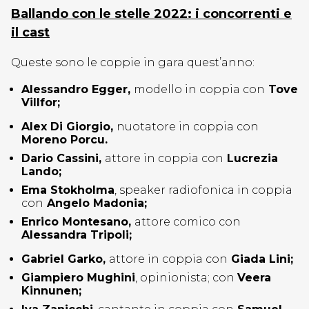
Ballando con le stelle 2022: i concorrenti e
il cast
Queste sono le coppie in gara quest’anno:
Alessandro Egger,
modello in coppia con
Tove
Villfor;
Alex Di Giorgio,
nuotatore in coppia con
Moreno Porcu.
Dario Cassini
,
attore in coppia con
Lucrezia
Lando;
Ema Stokholma
, speaker radiofonica in coppia
con
Angelo Madonia;
Enrico Montesano,
attore comico con
Alessandra Tripoli;
Gabriel Garko
,
attore in coppia con
Giada Lini;
Giampiero Mughini
, opinionista; con
Veera
Kinnunen;