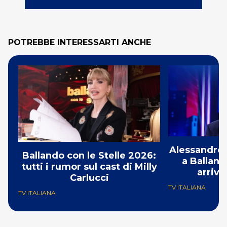
POTREBBE INTERESSARTI ANCHE
Alessandro 
Ballando con le Stelle 2026:
a Balland
tutti i rumor sul cast di Milly
arriva
Carlucci
TV ITALIANA
TV ITALIANA