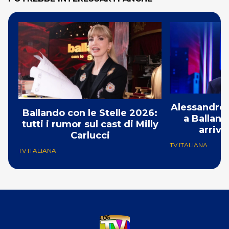
Alessandro 
Ballando con le Stelle 2026:
a Balland
tutti i rumor sul cast di Milly
arriva
Carlucci
TV ITALIANA
TV ITALIANA