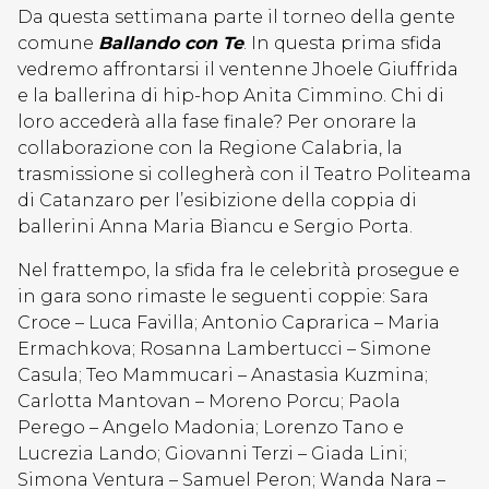
Da questa settimana parte il torneo della gente
comune
Ballando con Te
. In questa prima sfida
vedremo affrontarsi il ventenne Jhoele Giuffrida
e la ballerina di hip-hop Anita Cimmino. Chi di
loro accederà alla fase finale? Per onorare la
collaborazione con la Regione Calabria, la
trasmissione si collegherà con il Teatro Politeama
di Catanzaro per l’esibizione della coppia di
ballerini Anna Maria Biancu e Sergio Porta.
Nel frattempo, la sfida fra le celebrità prosegue e
in gara sono rimaste le seguenti coppie: Sara
Croce – Luca Favilla; Antonio Caprarica – Maria
Ermachkova; Rosanna Lambertucci – Simone
Casula; Teo Mammucari – Anastasia Kuzmina;
Carlotta Mantovan – Moreno Porcu; Paola
Perego – Angelo Madonia; Lorenzo Tano e
Lucrezia Lando; Giovanni Terzi – Giada Lini;
Simona Ventura – Samuel Peron; Wanda Nara –