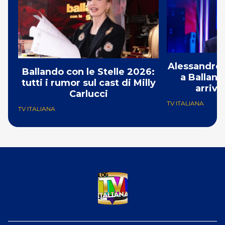
Alessandro 
Ballando con le Stelle 2026:
a Balland
tutti i rumor sul cast di Milly
arriva
Carlucci
TV ITALIANA
TV ITALIANA