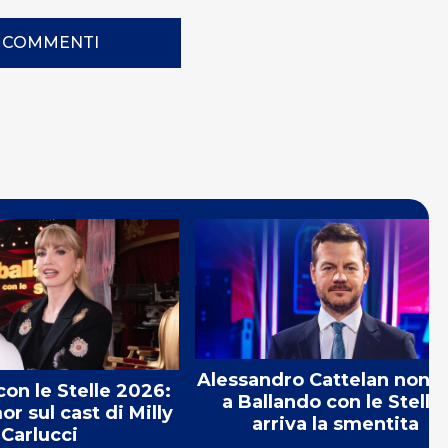
I COMMENTI
Alessandro Cattelan non s
con le Stelle 2026:
a Ballando con le Stelle:
mor sul cast di Milly
arriva la smentita
Carlucci