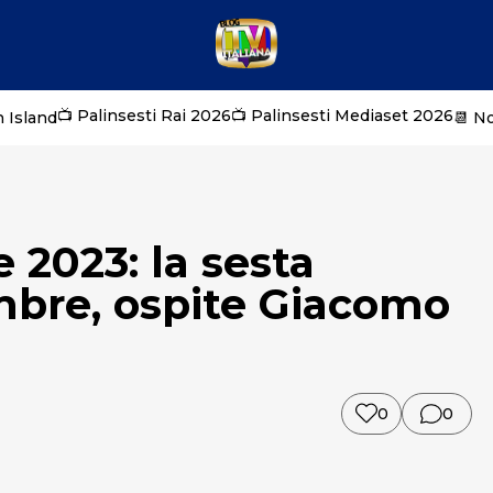
📺 Palinsesti Rai 2026
📺 Palinsesti Mediaset 2026
 Island
📆 N
e 2023: la sesta
mbre, ospite Giacomo
0
0