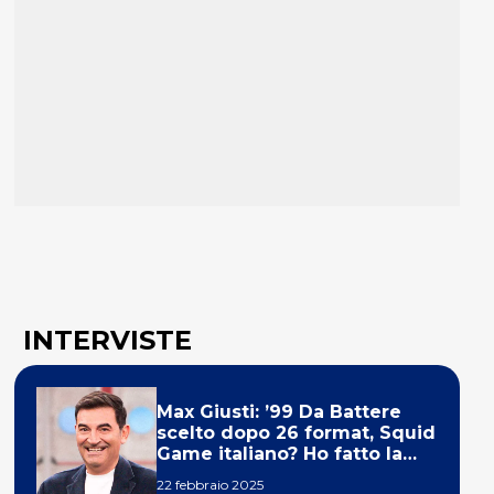
INTERVISTE
Max Giusti: ’99 Da Battere
scelto dopo 26 format, Squid
Game italiano? Ho fatto la
ola!’
22 febbraio 2025