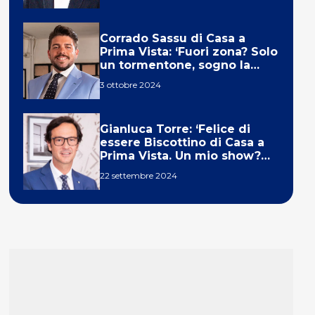
Corrado Sassu di Casa a
Prima Vista: ‘Fuori zona? Solo
un tormentone, sogno la
telecronaca di F1’
3 ottobre 2024
Gianluca Torre: ‘Felice di
essere Biscottino di Casa a
Prima Vista. Un mio show?
Un sogno’
22 settembre 2024