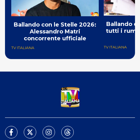
Ballando co
Ballando con le Stelle 2026:
tutti i rumo
Alessandro Matri
C
concorrente ufficiale
TV ITALIANA
TV ITALIANA