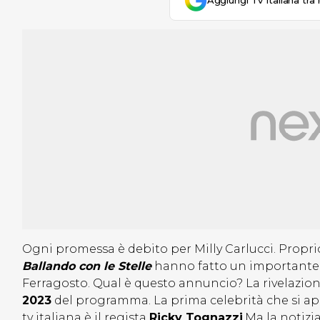
Aggiungi Tv Italiana tra 
Ogni promessa è debito per Milly Carlucci. Propri
Ballando con le Stelle
hanno fatto un importante 
Ferragosto. Qual è questo annuncio? La rivelazio
2023
del programma. La prima celebrità che si app
tv italiana è il regista
Ricky Tognazzi
.Ma la notizi