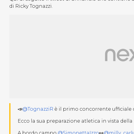
di Ricky Tognazzi.
📣
@TognazziR
è il primo concorrente ufficiale 
Ecco la sua preparazione atletica in vista della
A bordo campo
@SimonettaIzzo
👀
@milly_carl