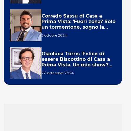
Corrado Sassu di Casa a
Prima Vista: ‘Fuori zona? Solo
un tormentone, sogno la
telecronaca di F1’
3 ottobre 2024
Gianluca Torre: ‘Felice di
essere Biscottino di Casa a
Prima Vista. Un mio show?
Un sogno’
22 settembre 2024