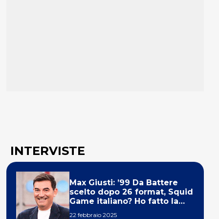
INTERVISTE
Max Giusti: ’99 Da Battere
scelto dopo 26 format, Squid
Game italiano? Ho fatto la
ola!’
22 febbraio 2025