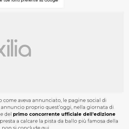
le tue fonti preferite su Google
o come aveva annunciato, le pagine social di
annuncio proprio quest’oggi, nella giornata di
ne del
primo concorrente ufficiale dell’edizione
resta a calcare la pista da ballo più famosa della
a non si conclude qui…