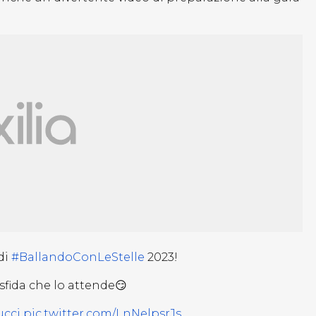
di
#BallandoConLeStelle
2023!
 sfida che lo attende😏
ucci
pic.twitter.com/LnNelpsrJs