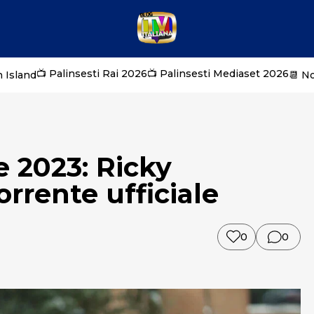
📺 Palinsesti Rai 2026
📺 Palinsesti Mediaset 2026
 Island
📆 N
e 2023: Ricky
rrente ufficiale
0
0