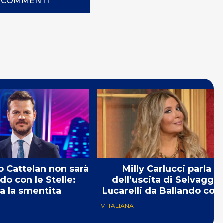
I COMMENTI
 Cattelan non sarà
Milly Carlucci parla
do con le Stelle:
dell’uscita di Selvaggia
va la smentita
Lucarelli da Ballando con 
Stelle
TV ITALIANA