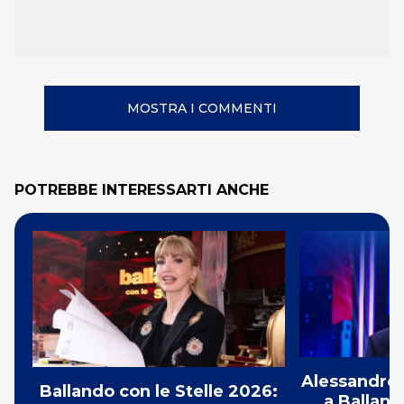
MOSTRA I COMMENTI
POTREBBE INTERESSARTI ANCHE
Alessandro 
Ballando con le Stelle 2026:
a Balland