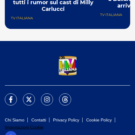
tutti i rumor sul cast di Milly
arriva
Carlucci
TV ITALIANA
TV ITALIANA
Chi Siamo
Contatti
Privacy Policy
Cookie Policy
Impostazioni Cookie