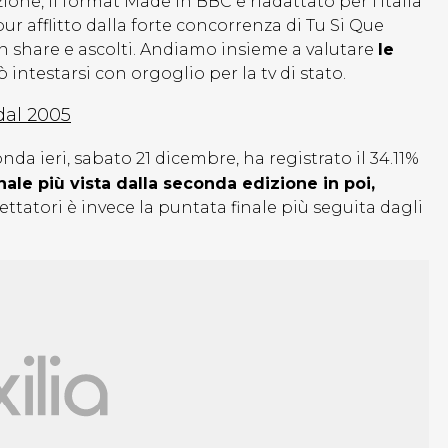
ione, il format Made in BBC e riadattato per l’Italia
ur afflitto dalla forte concorrenza di Tu Si Que
 in share e ascolti. Andiamo insieme a valutare
le
 intestarsi con orgoglio per la tv di stato.
 dal 2005
nda ieri, sabato 21 dicembre, ha registrato il 34.11%
inale più vista dalla seconda edizione in poi,
ettatori è invece la puntata finale più seguita dagli