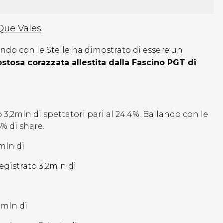
 Que Vales
ando con le Stelle ha dimostrato di essere un
ostosa corazzata allestita dalla Fascino PGT di
 3,2mln di spettatori pari al 24.4%. Ballando con le
6% di share.
mln di
registrato 3,2mln di
5mln di