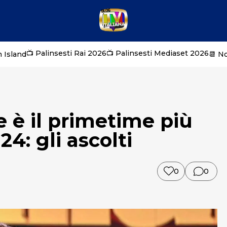
📺 Palinsesti Rai 2026
📺 Palinsesti Mediaset 2026
 Island
📆 N
e è il primetime più
4: gli ascolti
0
0