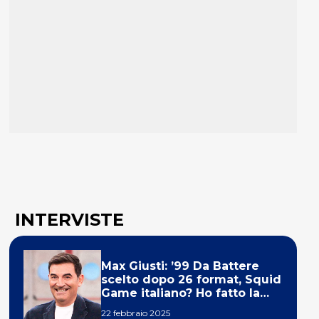
INTERVISTE
Max Giusti: ’99 Da Battere
scelto dopo 26 format, Squid
Game italiano? Ho fatto la
ola!’
22 febbraio 2025