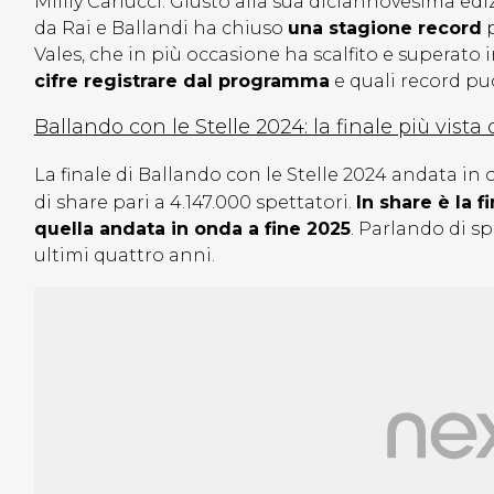
Millly Carlucci. Giusto alla sua diciannovesima ediz
da Rai e Ballandi ha chiuso
una stagione record
p
Vales, che in più occasione ha scalfito e superato
cifre registrare dal programma
e quali record può
Ballando con le Stelle 2024: la finale più vista
La finale di Ballando con le Stelle 2024 andata in o
di share pari a 4.147.000 spettatori.
In share è la f
quella andata in onda a fine 2025
. Parlando di sp
ultimi quattro anni.