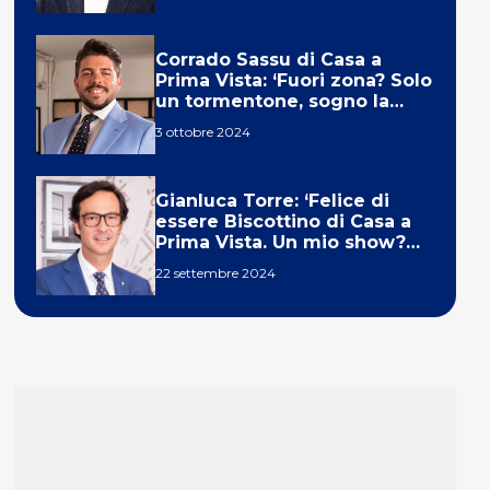
Corrado Sassu di Casa a
Prima Vista: ‘Fuori zona? Solo
un tormentone, sogno la
telecronaca di F1’
3 ottobre 2024
Gianluca Torre: ‘Felice di
essere Biscottino di Casa a
Prima Vista. Un mio show?
Un sogno’
22 settembre 2024