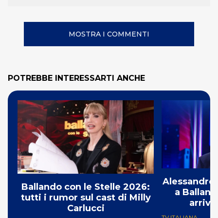
MOSTRA I COMMENTI
POTREBBE INTERESSARTI ANCHE
Alessandro 
Ballando con le Stelle 2026:
a Balland
tutti i rumor sul cast di Milly
arriva
Carlucci
TV ITALIANA