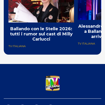
Alessandro 
Ballando con le Stelle 2026:
a Balland
tutti i rumor sul cast di Milly
arriva
Carlucci
TV ITALIANA
TV ITALIANA