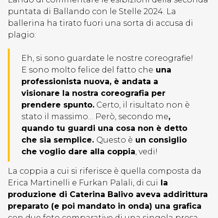
puntata di Ballando con le Stelle 2024. La
ballerina ha tirato fuori una sorta di accusa di
plagio:
Eh, si sono guardate le nostre coreografie!
E sono molto felice del fatto che
una
professionista nuova, è andata a
visionare la nostra coreografia per
prendere spunto.
Certo, il risultato non è
stato il massimo… Però, secondo me
,
quando tu guardi una cosa non è detto
che sia semplice.
Questo è
un consiglio
che voglio dare alla coppia
, vedi!
La coppia a cui si riferisce è quella composta da
Erica Martinelli e Furkan Palali, di cui
la
produzione di Caterina Balivo aveva addirittura
preparato (e poi mandato in onda) una grafica
con due foto comparative di una singola presa.