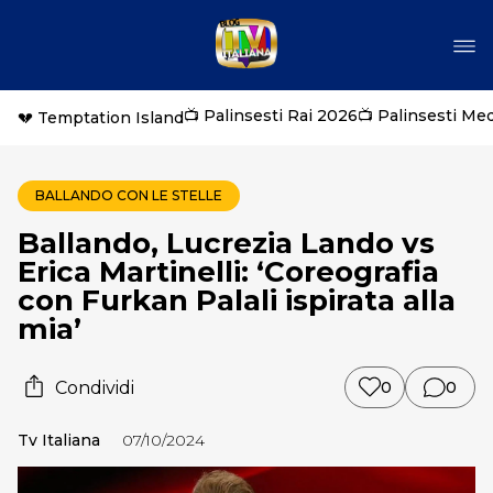
📺 Palinsesti Rai 2026
📺 Palinsesti Me
💔 Temptation Island
BALLANDO CON LE STELLE
Ballando, Lucrezia Lando vs
Erica Martinelli: ‘Coreografia
con Furkan Palali ispirata alla
mia’
Condividi
0
0
Tv Italiana
07/10/2024