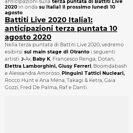
anticipazioni sulla
terza puntata di Battiti Live
2020
in onda
su Italia1 il prossimo lunedì 10
agosto
.
Battiti Live 2020 Italia1:
anticipazioni terza puntata 10
agosto 2020
Nella terza puntata di Battiti Live 2020, vedremo
esibirsi
sul main stage di Otranto
i seguenti
artisti:
Ax,
Baby K
, Francesco Renga, Dotan,
J-
Elettra Lamborghini, Giusy Ferreri
, Boomdabash
e Alessandra Amoroso,
Pinguini Tattici Nucleari,
Rocco Hunt e Ana Mena, Takagi & Ketra, Gaia
Gozzi, Fred De Palma, Raf e Danti.