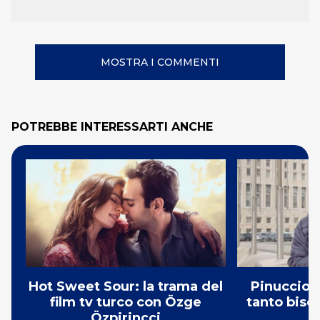
MOSTRA I COMMENTI
POTREBBE INTERESSARTI ANCHE
Hot Sweet Sour: la trama del
Pinuccio: 
film tv turco con Özge
tanto bisog
Özpirinçci
N