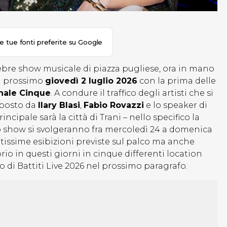
le tue fonti preferite su Google
elebre show musicale di piazza pugliese, ora in mano
il prossimo
giovedì 2 luglio 2026
con la prima delle
nale Cinque
. A condure il traffico degli artisti che si
mposto da
Ilary Blasi
,
Fabio Rovazzi
e lo speaker di
rincipale sarà la città di Trani – nello specifico la
llo show si svolgeranno fra mercoledì 24 a domenica
tissime esibizioni previste sul palco ma anche
io in questi giorni in cinque differenti location
ico di Battiti Live 2026 nel prossimo paragrafo.