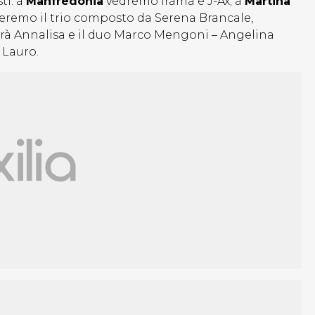
ti: a
Manfredonia
vedremo Irama e J-Ax; a
Martina
eremo il trio composto da Serena Brancale,
arà Annalisa e il duo Marco Mengoni – Angelina
 Lauro.