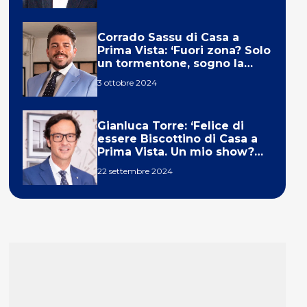
Corrado Sassu di Casa a
Prima Vista: ‘Fuori zona? Solo
un tormentone, sogno la
telecronaca di F1’
3 ottobre 2024
Gianluca Torre: ‘Felice di
essere Biscottino di Casa a
Prima Vista. Un mio show?
Un sogno’
22 settembre 2024