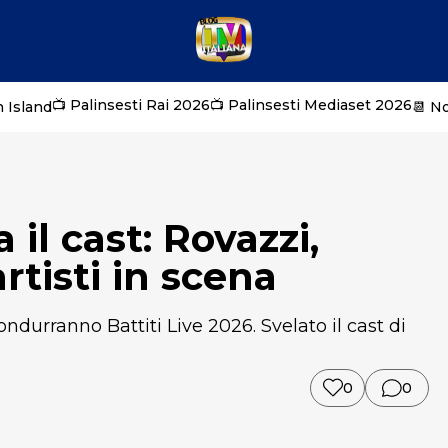
📺 Palinsesti Rai 2026
📺 Palinsesti Mediaset 2026
 Island
📆 N
 il cast: Rovazzi,
artisti in scena
ondurranno Battiti Live 2026. Svelato il cast di
0
0