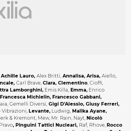
:
Achille Lauro,
Alex Britti,
Annalisa, Arisa,
Aiello,
ncale,
Carl Brave,
Clara,
Clementino
, Cioffi,
ttra Lamborghini,
Emis Killa,
Emma,
Enrico
Francesca Michielin, Francesco Gabbani,
aia, Gemelli Diversi,
Gigi D’Alessio
, Giusy Ferreri,
 Vibrazioni,
Levante,
Ludwig,
Malika Ayane,
Merk & Kremont, Mew, Mr. Rain, Nayt,
Nicolò
 Pravo
, Pinguini Tattici Nucleari,
Raf, Rhove,
Rocco