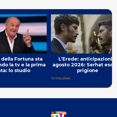
 della Fortuna sta
L’Erede: anticipazioni 7
o la tv e la prima
agosto 2026: Serhat esce
ta: lo studio
prigione
TV ITALIANA