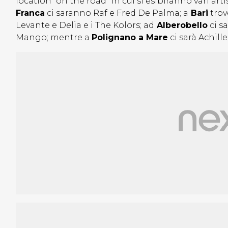
location “on the road” in cui si esibiranno vari artis
Franca
ci saranno Raf e Fred De Palma; a
Bari
trov
Levante e Delia e i The Kolors; ad
Alberobello
ci s
Mango; mentre a
Polignano a Mare
ci sarà Achille