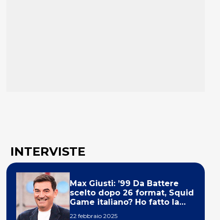
INTERVISTE
Max Giusti: ’99 Da Battere
scelto dopo 26 format, Squid
Game italiano? Ho fatto la
ola!’
22 febbraio 2025