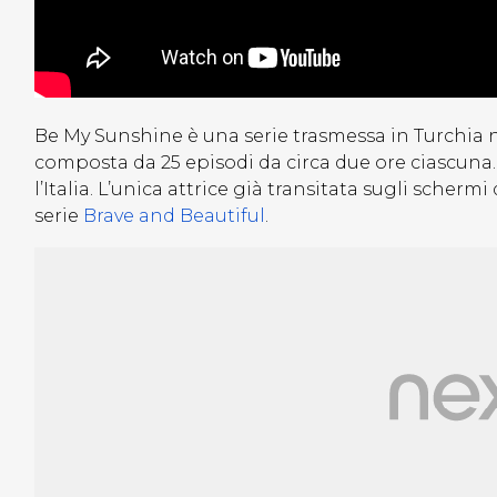
Be My Sunshine è una serie trasmessa in Turchia n
composta da 25 episodi da circa due ore ciascuna. 
l’Italia. L’unica attrice già transitata sugli sche
serie
Brave and Beautiful
.