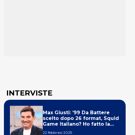
INTERVISTE
Max Giusti: ’99 Da Battere
scelto dopo 26 format, Squid
Game italiano? Ho fatto la
ola!’
22 febbraio 2025