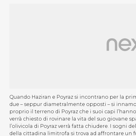
Quando Haziran e Poyraz si incontrano per la prima 
due – seppur diametralmente opposti – si innamo
proprio il terreno di Poyraz che i suoi capi l’hann
verrà chiesto di rovinare la vita del suo giovane sp
l’olivicola di Poyraz verrà fatta chiudere. I sogni 
della cittadina limitrofa si trova ad affrontare un