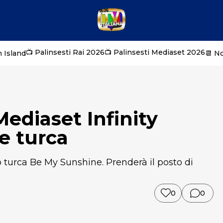
📺 Palinsesti Rai 2026
📺 Palinsesti Mediaset 2026
 Island
📆 N
ediaset Infinity
e turca
p turca Be My Sunshine. Prenderà il posto di
0
0