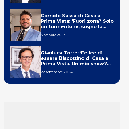
Corrado Sassu di Casa a
Prima Vista: ‘Fuori zona? Solo
un tormentone, sogno la
telecronaca di F1’
3 ottobre 2024
Gianluca Torre: ‘Felice di
essere Biscottino di Casa a
Prima Vista. Un mio show?
Un sogno’
22 settembre 2024