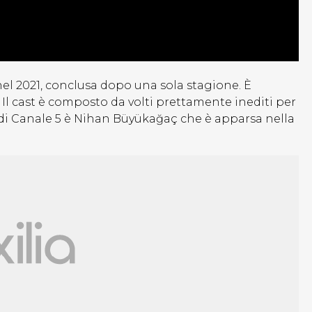
el 2021, conclusa dopo una sola stagione. È
Il cast è composto da volti prettamente inediti per
rmi di Canale 5 è Nihan Büyükağaç che è apparsa nella