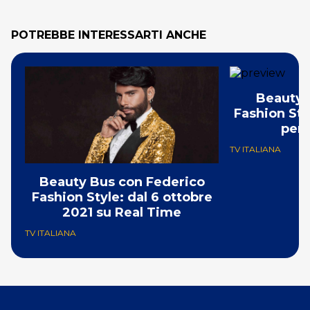
POTREBBE INTERESSARTI ANCHE
Beauty 
Fashion Sty
per 
TV ITALIANA
Beauty Bus con Federico
Fashion Style: dal 6 ottobre
2021 su Real Time
TV ITALIANA