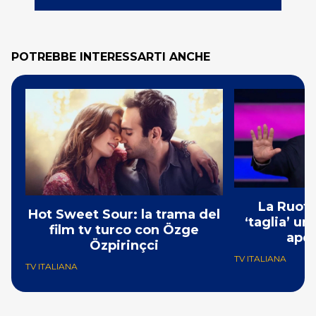
POTREBBE INTERESSARTI ANCHE
La Ruota
Hot Sweet Sour: la trama del
‘taglia’ un
film tv turco con Özge
aper
Özpirinçci
TV ITALIANA
TV ITALIANA