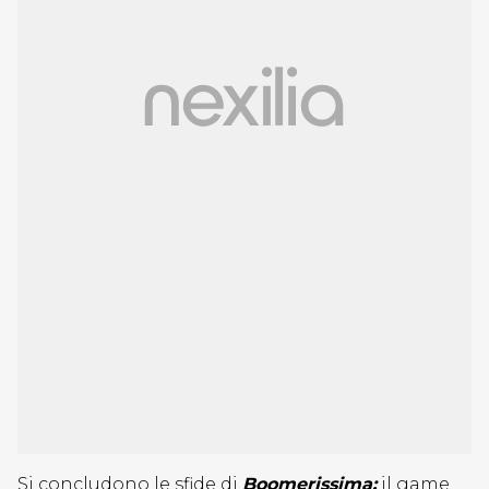
Si concludono le sfide di
Boomerissima:
il game