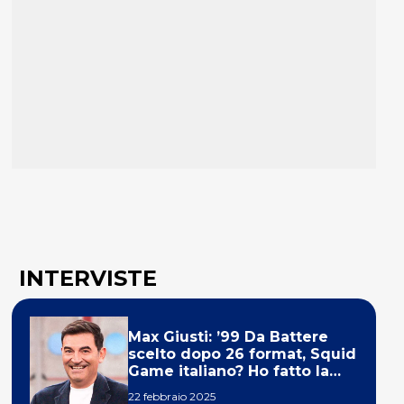
INTERVISTE
Max Giusti: ’99 Da Battere
scelto dopo 26 format, Squid
Game italiano? Ho fatto la
ola!’
22 febbraio 2025