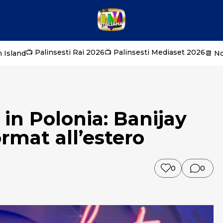
📺 Palinsesti Rai 2026
📺 Palinsesti Mediaset 2026
 Island
📆 N
n Polonia: Banijay
ormat all’estero
0
0