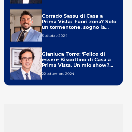
Corrado Sassu di Casa a
Prima Vista: ‘Fuori zona? Solo
un tormentone, sogno la
telecronaca di F1’
3 ottobre 2024
Gianluca Torre: ‘Felice di
essere Biscottino di Casa a
Prima Vista. Un mio show?
Un sogno’
22 settembre 2024