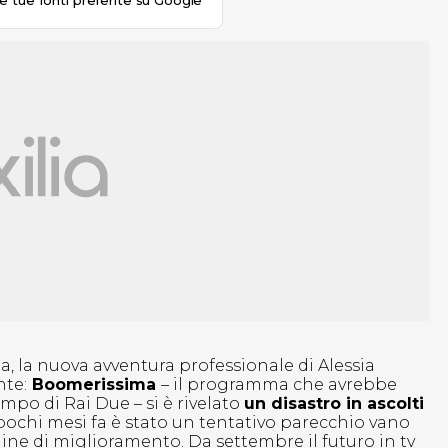
le tue fonti preferite su Google
a, la nuova avventura professionale di Alessia
nte:
Boomerissima
– il programma che avrebbe
mpo di Rai Due – si è rivelato
un disastro in ascolti
pochi mesi fa è stato un tentativo parecchio vano
gine di miglioramento. Da settembre il futuro in tv