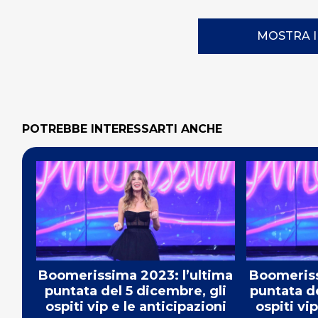
MOSTRA 
POTREBBE INTERESSARTI ANCHE
Boomerissima 2023: l’ultima
Boomeriss
puntata del 5 dicembre, gli
puntata d
ospiti vip e le anticipazioni
ospiti vip