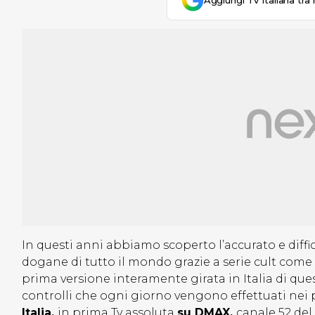
Aggiungi Tv Italiana tra 
In questi anni abbiamo scoperto l’accurato e diffi
dogane di tutto il mondo grazie a serie cult come A
prima versione interamente girata in Italia di ques
controlli che ogni giorno vengono effettuati nei po
Italia,
in prima Tv assoluta
su DMAX,
canale 52 del 