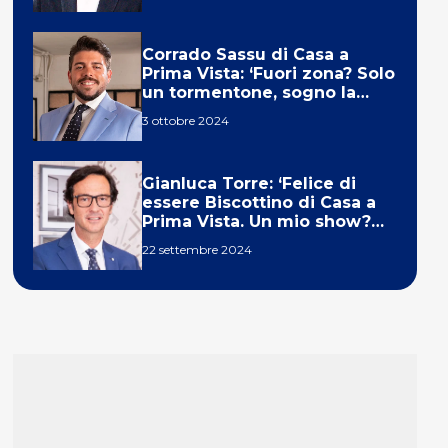
Corrado Sassu di Casa a
Prima Vista: ‘Fuori zona? Solo
un tormentone, sogno la
telecronaca di F1’
3 ottobre 2024
Gianluca Torre: ‘Felice di
essere Biscottino di Casa a
Prima Vista. Un mio show?
Un sogno’
22 settembre 2024