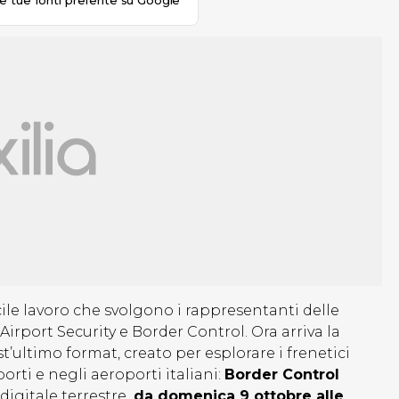
le tue fonti preferite su Google
cile lavoro che svolgono i rappresentanti delle
irport Security e Border Control. Ora arriva la
t’ultimo format, creato per esplorare i frenetici
rti e negli aeroporti italiani:
Border Control
digitale terrestre,
da domenica 9 ottobre alle