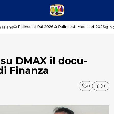
📺 Palinsesti Rai 2026
📺 Palinsesti Mediaset 2026
 Island
📆 N
: su DMAX il docu-
 di Finanza
0
0