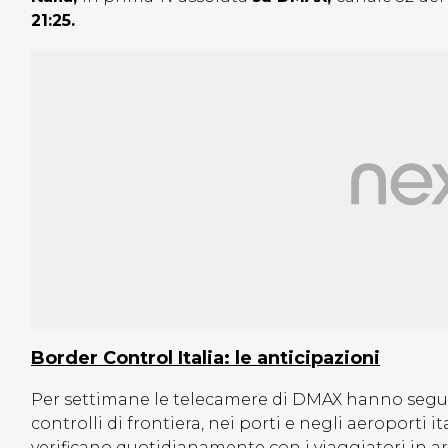
21:25.
Border Control Italia: le anticipazioni
Per settimane le telecamere di DMAX hanno seguito 
controlli di frontiera, nei porti e negli aeroporti i
verificano quotidianamente con i viaggiatori in arr