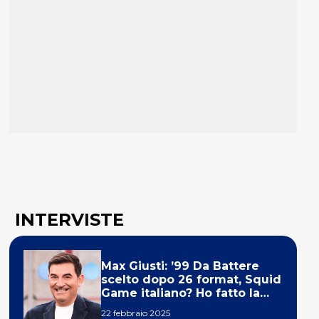
INTERVISTE
Max Giusti: ’99 Da Battere
scelto dopo 26 format, Squid
Game italiano? Ho fatto la
ola!’
22 febbraio 2025