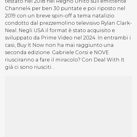
testato nel 2018 nel Regno Unito sull’emittente
Channel4 per ben 30 puntate e poi riposto nel
2019 con un breve spin-off a tema natalizio
condotto dal prezzemolino televisivo Rylan Clark-
Neal. Negli USA il format è stato acquisito e
sviluppato da Prime Video nel 2024. In entrambi i
casi, Buy It Now non ha mai raggiunto una
seconda edizione. Gabriele Corsi e NOVE
riusciranno a fare il miracolo? Con Deal With It
già ci sono riusciti…