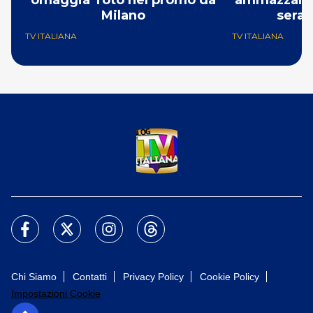
omaggia Totò nel promo da
ammazzando 
Milano
serat
TV ITALIANA
TV ITALIANA
Chi Siamo
Contatti
Privacy Policy
Cookie Policy
Impostazioni Cookie