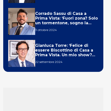
Corrado Sassu di Casa a
Prima Vista: ‘Fuori zona? Solo
un tormentone, sogno la
telecronaca di F1’
3 ottobre 2024
Gianluca Torre: ‘Felice di
essere Biscottino di Casa a
Prima Vista. Un mio show?
Un sogno’
22 settembre 2024