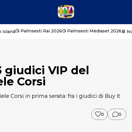
📺 Palinsesti Rai 2026
📺 Palinsesti Mediaset 2026
 Island
📆 N
3 giudici VIP del
le Corsi
le Corsi in prima serata: fra i giudici di Buy It
0
0