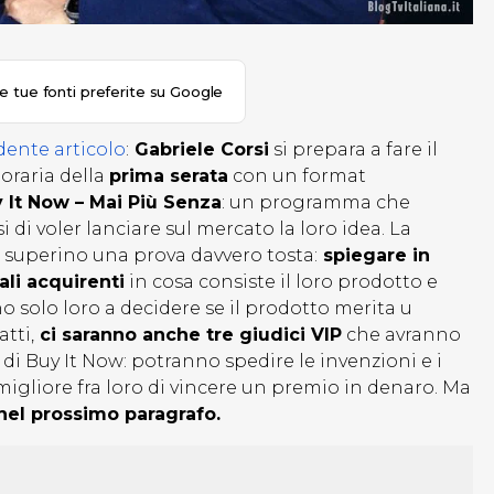
le tue fonti preferite su Google
dente articolo
:
Gabriele Corsi
si prepara a fare il
 oraria della
prima serata
con un format
 It Now – Mai Più Senza
: un programma che
 di voler lanciare sul mercato la loro idea. La
i superino una prova davvero tosta:
spiegare in
ali acquirenti
in cosa consiste il loro prodotto e
 solo loro a decidere se il prodotto merita u
tti,
ci saranno anche tre giudici VIP
che avranno
i Buy It Now: potranno spedire le invenzioni e i
 migliore fra loro di vincere un premio in denaro. Ma
 nel prossimo paragrafo.