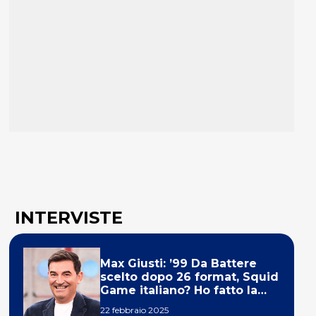
INTERVISTE
Max Giusti: ’99 Da Battere
scelto dopo 26 format, Squid
Game italiano? Ho fatto la
ola!’
22 febbraio 2025