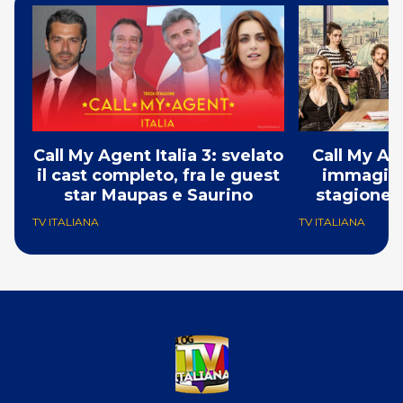
Call My Agent Italia 3: svelato
Call My Ag
il cast completo, fra le guest
immagini
star Maupas e Saurino
stagione, 
Ross
TV ITALIANA
TV ITALIANA