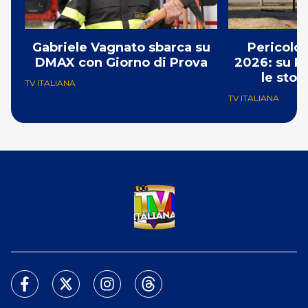
Gabriele Vagnato sbarca su
Pericolo
DMAX con Giorno di Prova
2026: su R
le stor
TV ITALIANA
TV ITALIANA