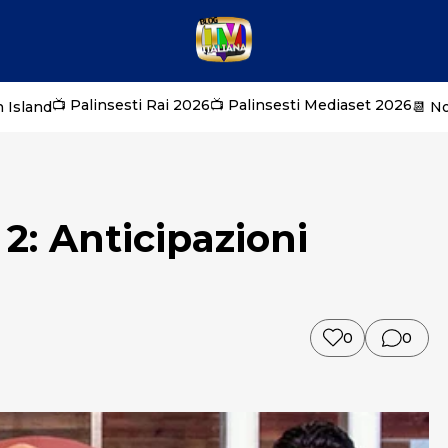
📺 Palinsesti Rai 2026
📺 Palinsesti Mediaset 2026
 Island
📆 N
2: Anticipazioni
0
0