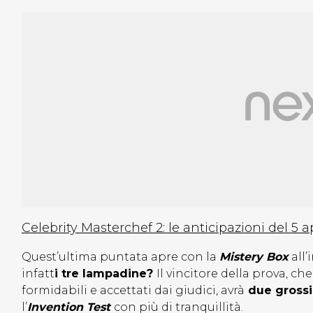
Celebrity Masterchef 2: le anticipazioni del 5 a
Quest’ultima puntata apre con la
Mistery Box
all’
infatt
i tre lampadine?
Il vincitore della prova, ch
formidabili e accettati dai giudici, avrà
due grossi
l’
Invention Test
con più di tranquillità.