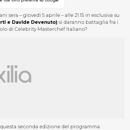
le tue fonti preferite su Google
sera – giovedì 5 aprile – alle 21.15 in esclusiva su
rti e Davide Devenuto)
si daranno battaglia fra i
itolo di Celebrity Masterchef Italiano?
i questa seconda edizione del programma.