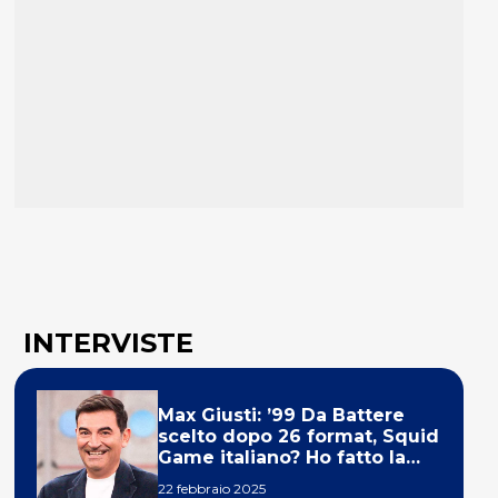
INTERVISTE
Max Giusti: ’99 Da Battere
scelto dopo 26 format, Squid
Game italiano? Ho fatto la
ola!’
22 febbraio 2025