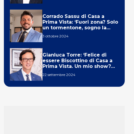
Corrado Sassu di Casa a
Prima Vista: ‘Fuori zona? Solo
un tormentone, sogno la
telecronaca di F1’
3 ottobre 2024
Gianluca Torre: ‘Felice di
essere Biscottino di Casa a
Prima Vista. Un mio show?
Un sogno’
22 settembre 2024