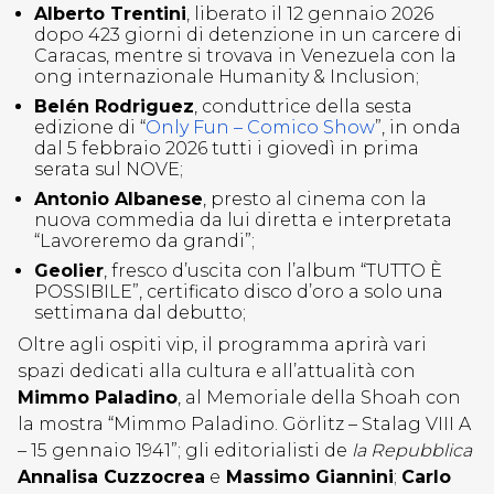
Alberto Trentini
, liberato il 12 gennaio 2026
dopo 423 giorni di detenzione in un carcere di
Caracas, mentre si trovava in Venezuela con la
ong internazionale Humanity & Inclusion;
Belén Rodriguez
, conduttrice della sesta
edizione di “
Only Fun – Comico Show
”, in onda
dal 5 febbraio 2026 tutti i giovedì in prima
serata sul NOVE;
Antonio Albanese
, presto al cinema con la
nuova commedia da lui diretta e interpretata
“Lavoreremo da grandi”;
Geolier
, fresco d’uscita con l’album “TUTTO È
POSSIBILE”, certificato disco d’oro a solo una
settimana dal debutto;
Oltre agli ospiti vip, il programma aprirà vari
spazi dedicati alla cultura e all’attualità con
Mimmo Paladino
, al Memoriale della Shoah con
la mostra “Mimmo Paladino. Görlitz – Stalag VIII A
– 15 gennaio 1941”; gli editorialisti de
la Repubblica
Annalisa Cuzzocrea
e
Massimo Giannini
;
Carlo