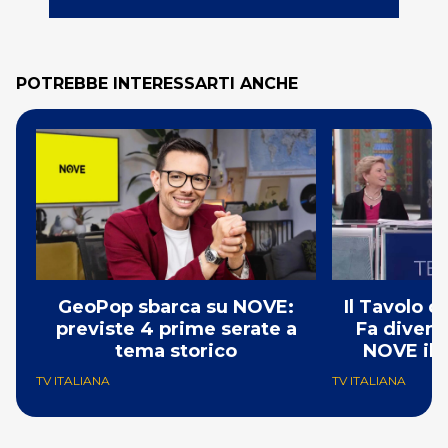
POTREBBE INTERESSARTI ANCHE
GeoPop sbarca su NOVE:
Il Tavolo 
previste 4 prime serate a
Fa divent
tema storico
NOVE il 
TV ITALIANA
TV ITALIANA