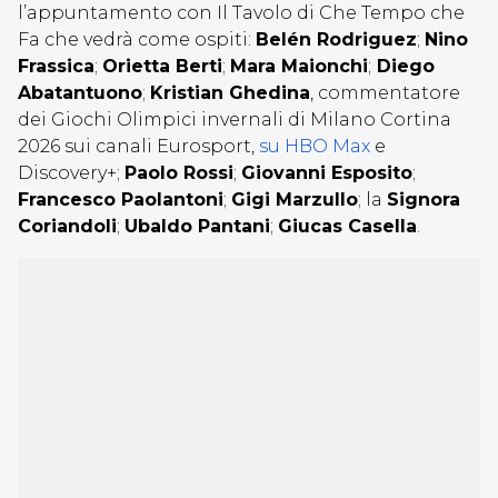
l’appuntamento con Il Tavolo di Che Tempo che
Fa che vedrà come ospiti:
Belén Rodriguez
;
Nino
Frassica
;
Orietta Berti
;
Mara Maionchi
;
Diego
Abatantuono
;
Kristian Ghedina
, commentatore
dei Giochi Olimpici invernali di Milano Cortina
2026 sui canali Eurosport,
su HBO Max
e
Discovery+;
Paolo Rossi
;
Giovanni Esposito
;
Francesco Paolantoni
;
Gigi Marzullo
; la
Signora
Coriandoli
;
Ubaldo Pantani
;
Giucas Casella
.